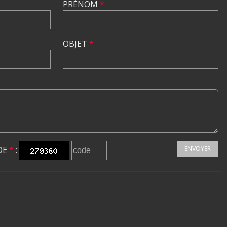
PRÉNOM
*
OBJET
*
DE
*
:
ENVOYER