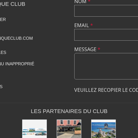
NOM
*
QUE CLUB
MER
EMAIL
*
NQUECLUB.COM
MESSAGE
*
LES
U INAPPROPRIÉ
S
VEUILLEZ RECOPIER LE CO
LES PARTENAIRES DU CLUB