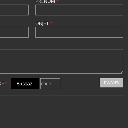
PRÉNOM
*
OBJET
*
DE
*
:
ENVOYER